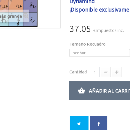
Dynamind
¡Disponible exclusivame
más grande
37.05
€ impuestos inc.
Tamaño Recuadro
Bee-bot
Cantidad
AÑADIR AL CARR