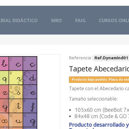
RIAL DIDÁCTICO
WRO
FAIG
CURSOS ONL
Referencia
Ref.Dynamind01
Tapete Abecedari
Producto bajo pedido. Plazo de ent
Tapete con el Abecedario cat
Tamaño seleccionable:
105x60 cm (BeeBot 7x
84x48 cm (Code & GO 
Producto desarrollado y