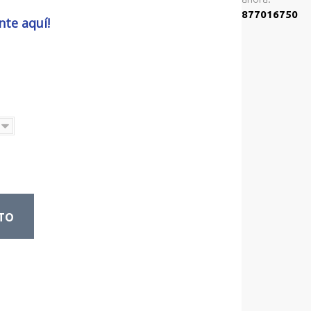
877016750
nte aquí!
ITO