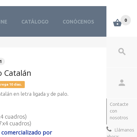
0
INE
CATÁLOGO
CONÓCENOS
1
o Catalán
rega 10 dias.
alán en letra ligada y de palo.
Contacte
con
4 cuadros)
nosotros
7x4 cuadros)
Llámanos
 comercializado por
ahora: