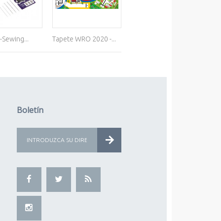
-Sewing...
Tapete WRO 2020 -...
Tapete WRO 2020 -...
Tap
Boletín