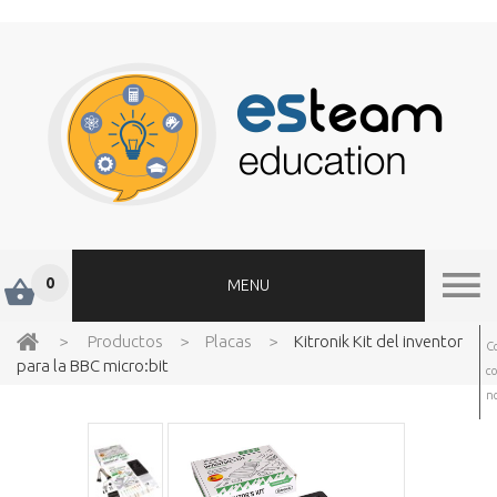
0
MENU
>
Productos
>
Placas
>
Kitronik Kit del inventor
C
para la BBC micro:bit
c
no