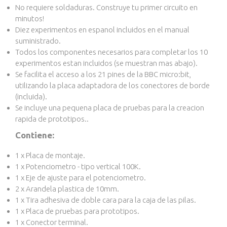
No requiere soldaduras. Construye tu primer circuito en
minutos!
Diez experimentos en espanol incluidos en el manual
suministrado.
Todos los componentes necesarios para completar los 10
experimentos estan incluidos (se muestran mas abajo).
Se facilita el acceso a los 21 pines de la BBC micro:bit,
utilizando la placa adaptadora de los conectores de borde
(incluida).
Se incluye una pequena placa de pruebas para la creacion
rapida de prototipos.
.
Contiene:
1 x Placa de montaje.
1 x
Potenciometro - tipo vertical 100K
.
1 x
Eje de ajuste para el potenciometro
.
2 x Arandela plastica de 10mm.
1 x Tira adhesiva de doble cara para la caja de las pilas.
1 x
Placa de pruebas para prototipos
.
1 x
Conector terminal
.