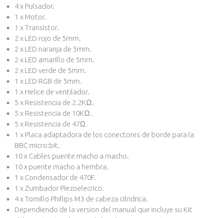
4 x
Pulsador
.
1 x
Motor
.
1 x
Transistor
.
2 x
LED rojo de 5mm
.
2 x
LED naranja de 5mm
.
2 x
LED amarillo de 5mm
.
2 x
LED verde de 5mm
.
1 x
LED RGB de 5mm
.
1 x
Helice de ventilador
.
5 x
Resistencia de 2.2KΩ
.
5 x
Resistencia de 10KΩ
.
5 x
Resistencia de 47Ω
.
1 x
Placa adaptadora de los conectores de borde para la
BBC micro:bit
.
10 x
Cables puente macho a macho
.
10 x
puente macho a hembra
.
1 x
Condensador de 470F
.
1 x
Zumbador Piezoelecrico
.
4 x
Tornillo Phillips M3 de cabeza cilndrica
.
Dependiendo de la version del manual que incluye su Kit