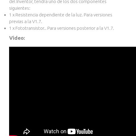
del Inventor, tendra uno de los dos componentes
siguientes:
1 x
Resistencia dependiente de la luz
. Para versiones
previas a la V1.7.
1 x
Fototransistor.
. Para versiones posterior a la V1.7.
Video: