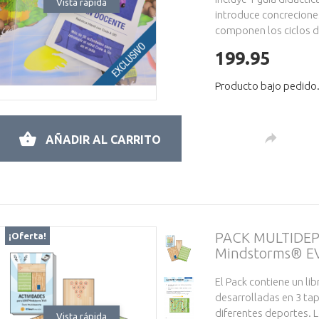
Vista rápida
introduce concrecione
componen los ciclos de
199.95
Producto bajo pedido.
AÑADIR AL CARRITO
PACK MULTIDEP
¡Oferta!
Mindstorms® E
El Pack contiene un li
desarrolladas en 3 ta
diferentes deportes. 
Vista rápida