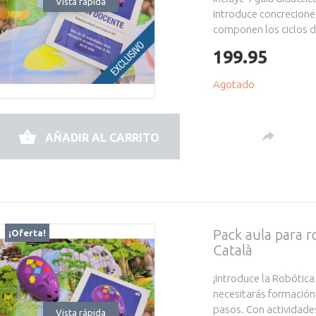
Vista rápida
introduce concrecione
componen los ciclos de
199.95
Agotado
AÑADIR AL CARRITO
Pack aula para 
¡Oferta!
Català
¡Introduce la Robótica
necesitarás formación
pasos. Con actividade
Vista rápida