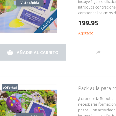
incluye 1 guia didácti
Vista rápida
introduce concrecione
componen los ciclos de
199.95
Agotado
AÑADIR AL CARRITO
Pack aula para
¡Oferta!
¡Introduce la Robótica
necesitarás formación
pasos. Con actividade
incluye 1 guia didácti