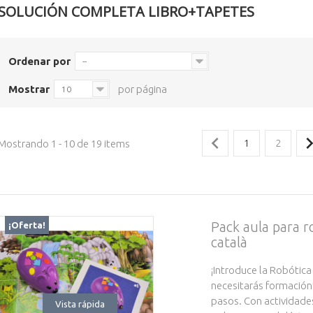
SOLUCIÓN COMPLETA LIBRO+TAPETES
Ordenar por
--
Mostrar
por página
10
Mostrando 1 - 10 de 19 items
1
2
Pack aula para
¡Oferta!
català
¡Introduce la Robótica
necesitarás formación
pasos. Con actividade
Vista rápida