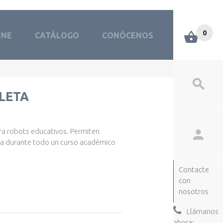
0
INE
CATÁLOGO
CONÓCENOS
LETA
a robots educativos. Permiten
ica durante todo un curso académico
.
Contacte
con
nosotros
Llámanos
ahora: