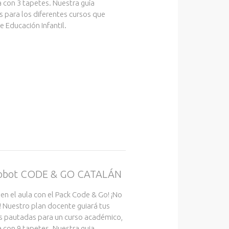
ca con 3 tapetes. Nuestra guía
s para los diferentes cursos que
 Educación Infantil.
 robot CODE & GO CATALÁN
 en el aula con el Pack Code & Go! ¡No
! Nuestro plan docente guiará tus
s pautadas para un curso académico,
ca con 9 tapetes. Nuestra guia