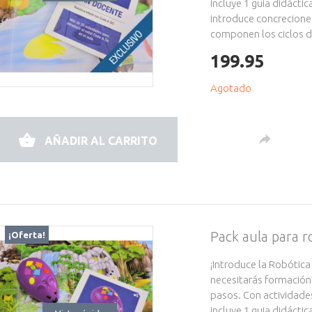
incluye 1 guia didácti
introduce concrecione
componen los ciclos de
199.95
Agotado
AÑADIR AL CARRITO
Pack aula para
¡Oferta!
¡Introduce la Robótica
necesitarás formación
pasos. Con actividade
incluye 1 guia didácti