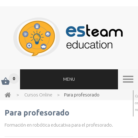
0
MENU
>
Cursos Online
>
Para profesorado
C
c
no
Para profesorado
Formación en robótica educativa para el profesorado.