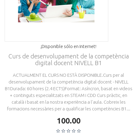
¡Disponible sólo en Internet!
Curs de desenvolupament de la competència
digital docent NIVELL B1
ACTUALMENT EL CURS NO ESTÀ DISPONIBLE.Curs per al
desenvolupament de la competència digital docent - NIVELL
B1Durada: 60 hores (2.4 ECTS)Format: Asíncron, basat en videos
+ continguts especialitzats en STEAM i CDD Curs pràctic, en
català i basat en la nostra experiència a l'aula. Cobreix les
formacions necessàries per a qualificar les competències B1...
100.00