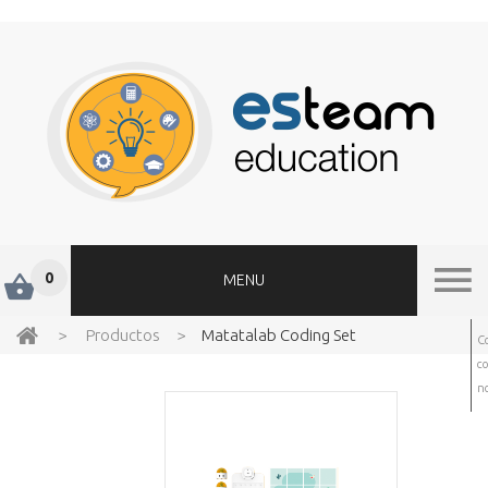
0
MENU
>
Productos
>
Matatalab Coding Set
C
c
no