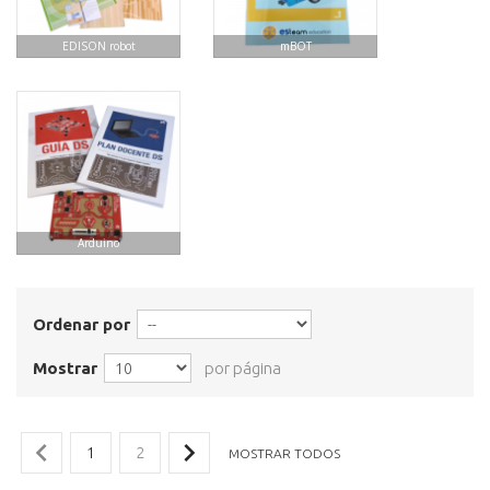
EDISON robot
mBOT
Arduino
Ordenar por
Mostrar
por página
1
2
MOSTRAR TODOS