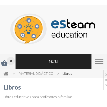
0
MENU
>
MATERIAL DIDÁCTICO
>
Libros
C
c
no
Libros
Libros educativos para profesores o familias