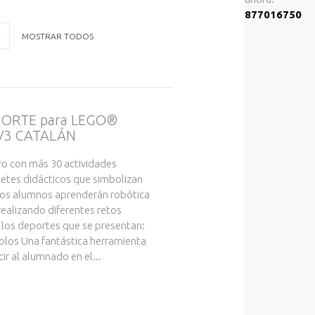
877016750
MOSTRAR TODOS
ORTE para LEGO®
V3 CATALÁN
bro con más 30 actividades
petes didácticos que simbolizan
Los alumnos aprenderán robótica
 realizando diferentes retos
 los deportes que se presentan:
bolos Una fantástica herramienta
ir al alumnado en el...