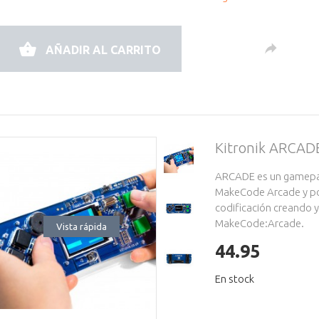
AÑADIR AL CARRITO
Kitronik ARCAD
ARCADE es un gamepad
MakeCode Arcade y pod
codificación creando
MakeCode:Arcade.
Vista rápida
44.95
En stock