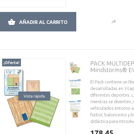
AÑADIR AL CARRITO
PACK MULTIDEP
¡Oferta!
Mindstorms® E
El Pack contiene un li
desarrolladas en 3 ta
diferentes deportes. 
Vista rápida
mientras se divierten,
vehiculados entorno a
futbol, baloncesto y 
didáctica para introduc
178.45