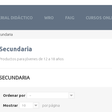
RIAL DIDÁCTICO
WRO
FAIG
CURSOS ONL
cundaria
Secundaria
Productos para jóvenes de 12 a 18 años
SECUNDARIA
Ordenar por
--
Mostrar
por página
10