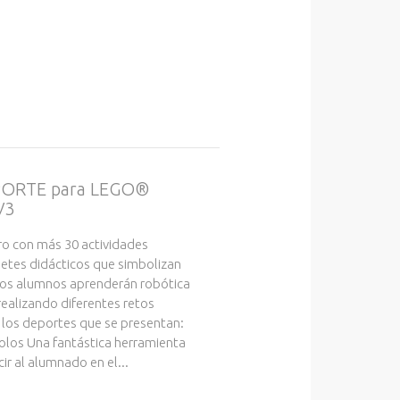
ORTE para LEGO®
V3
bro con más 30 actividades
petes didácticos que simbolizan
Los alumnos aprenderán robótica
 realizando diferentes retos
 los deportes que se presentan:
bolos Una fantástica herramienta
ir al alumnado en el...