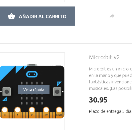
AÑADIR AL CARRITO
Micro:bit v2
Micro:bit es un micr
en la mano y que pued
fantásticas invencion
musicales. ¡Las posibil
Vista rápida
30.95
Plazo de entrega 5 día