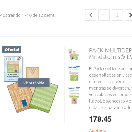
Mostrando 1 - 10 de 12 items
1
2
PACK MULTIDEP
¡Oferta!
Mindstorms® E
El Pack contiene un li
desarrolladas en 3 ta
diferentes deportes. 
Vista rápida
mientras se divierten,
vehiculados entorno a
futbol, baloncesto y 
didáctica para introduc
178.45
Agotado