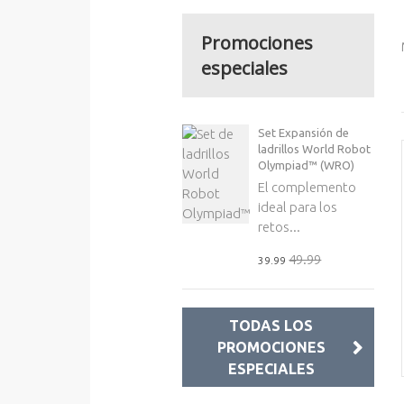
Promociones
especiales
Set Expansión de
ladrillos World Robot
Olympiad™ (WRO)
El complemento
ideal para los
retos...
49.99
39.99
TODAS LOS
PROMOCIONES
ESPECIALES