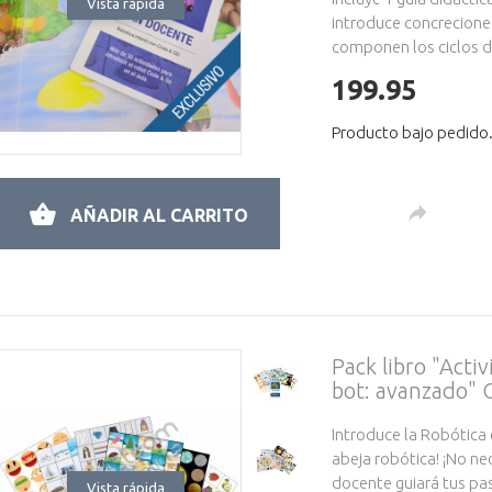
Vista rápida
introduce concrecione
componen los ciclos de
199.95
Producto bajo pedido.
AÑADIR AL CARRITO
Pack libro "Acti
bot: avanzado"
Introduce la Robótica 
abeja robótica! ¡No ne
docente guiará tus pa
Vista rápida