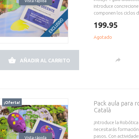
Vista rápida
introduce concrecione
componen los ciclos de
199.95
Agotado
AÑADIR AL CARRITO
Pack aula para 
¡Oferta!
Català
¡Introduce la Robótica
necesitarás formación
pasos. Con actividade
Vista rápida