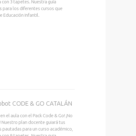
ca con 3 tapetes. Nuestra guía
s para los diferentes cursos que
 Educación Infantil.
 robot CODE & GO CATALÁN
 en el aula con el Pack Code & Go! ¡No
! Nuestro plan docente guiará tus
s pautadas para un curso académico,
ca con 9 tapetes. Nuestra guia