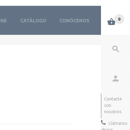
0
INE
CATÁLOGO
CONÓCENOS
Contacte
con
nosotros
Llámanos
ahora: