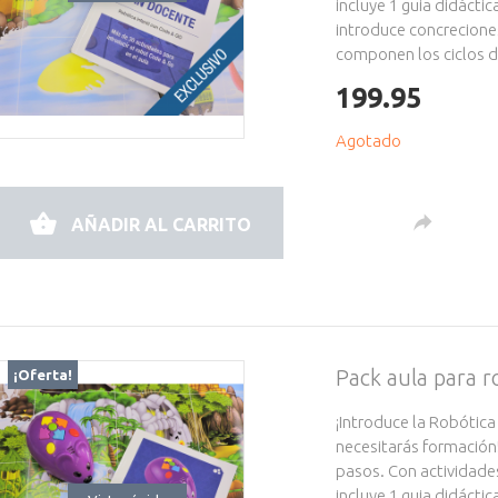
incluye 1 guia didácti
introduce concrecione
componen los ciclos de
199.95
Agotado
AÑADIR AL CARRITO
Pack aula para
¡Oferta!
¡Introduce la Robótica
necesitarás formación
pasos. Con actividade
incluye 1 guia didácti