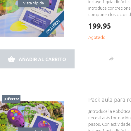
incluye 1 guia didácti
Vista rápida
introduce concrecione
componen los ciclos de
199.95
Agotado
AÑADIR AL CARRITO
Pack aula para
¡Oferta!
¡Introduce la Robótica
necesitarás formación
pasos. Con actividade
incluye 1 guia didácti