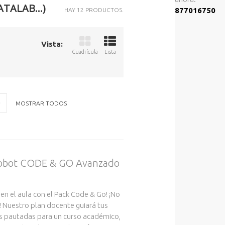
TALAB...)
877016750
HAY 12 PRODUCTOS.
Vista:
Cuadrícula
Lista
MOSTRAR TODOS
 robot CODE & GO Avanzado
 en el aula con el Pack Code & Go! ¡No
! Nuestro plan docente guiará tus
s pautadas para un curso académico,