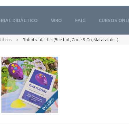
RIAL DIDÁCTICO
WRO
FAIG
CURSOS ONL
Libros
>
Robots infatiles (Bee-bot, Code & Go, Matatalab...)