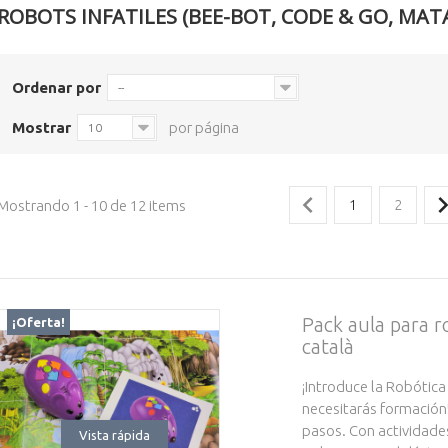
ROBOTS INFATILES (BEE-BOT, CODE & GO, MATA
Ordenar por
--
Mostrar
por página
10
Mostrando 1 - 10 de 12 items
1
2
Pack aula para
¡Oferta!
català
¡Introduce la Robótica
necesitarás formación
pasos. Con actividade
Vista rápida