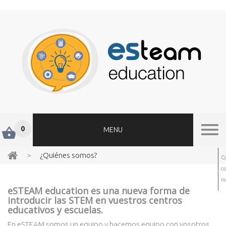
0
MENU
>
¿Quiénes somos?
C
c
no
eSTEAM education es una nueva forma de
introducir las STEM en vuestros centros
educativos y escuelas.
En eSTEAM somos un equipo y hacemos equipo con vosotros.