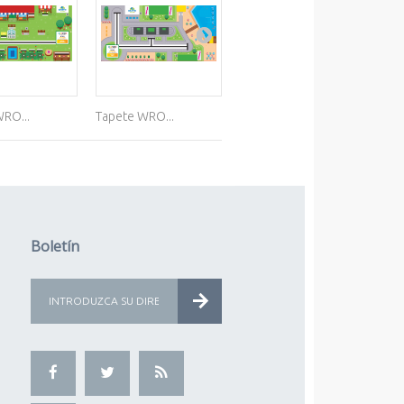
RO...
Tapete WRO...
Tapete WRO SENIOR...
Tap
Boletín