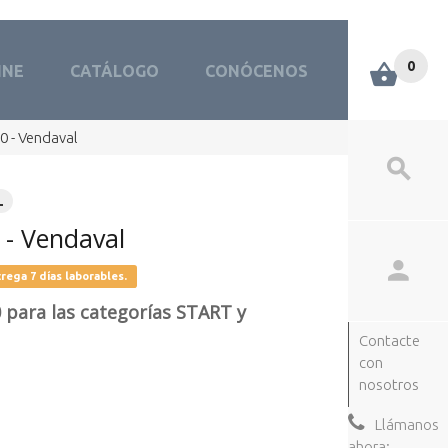
0
INE
CATÁLOGO
CONÓCENOS
 - Vendaval
L
- Vendaval
rega 7 días laborables.
 para las categorías START y
Contacte
con
nosotros
Llámanos
ahora: