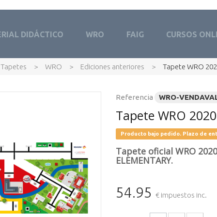
RIAL DIDÁCTICO
WRO
FAIG
CURSOS ONL
Tapetes
>
WRO
>
Ediciones anteriores
>
Tapete WRO 2020
Referencia
WRO-VENDAVA
Tapete WRO 2020 
Producto bajo pedido. Plazo de ent
Tapete oficial WRO 2020
ELEMENTARY.
54.95
€ impuestos inc.