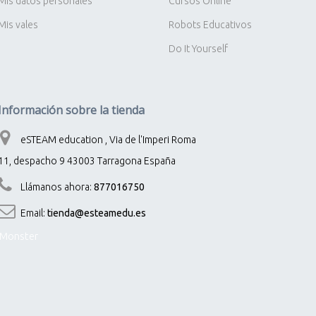
Mis datos personales
Cursos Online
Mis vales
Robots Educativos
Do It Yourself
Información sobre la tienda
eSTEAM education , Via de l'Imperi Roma
11, despacho 9 43003 Tarragona España
Llámanos ahora:
877016750
Email:
tienda@esteamedu.es
Monster