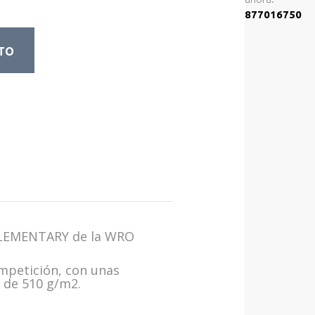
877016750
ITO
y ELEMENTARY de la WRO
ompetición, con unas
 de 510 g/m2.