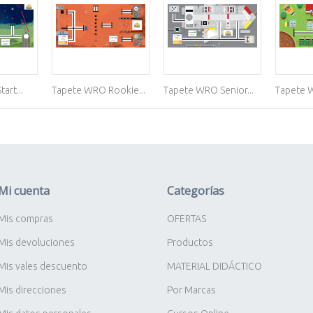
art...
Tapete WRO Rookie...
Tapete WRO Senior...
Tapete W
Mi cuenta
Categorías
Mis compras
OFERTAS
Mis devoluciones
Productos
Mis vales descuento
MATERIAL DIDÁCTICO
Mis direcciones
Por Marcas