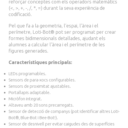
reforçar conceptes com els operadors matemàtics
(<, >, +, -, /, *, =) durant la seva experiència de
codificació.
Pel que fa a la geometria, l’espai, l’àrea i el
perímetre, Loti-Bot® pot ser programat per crear
formes bidimensionals detallades, ajudant els
alumnes a calcular l’àrea i el perímetre de les
figures generades.
Característiques principals:
LEDs programables.
Sensors de para-xocs configurables.
Sensors de proximitat ajustables.
Portallapis adaptable.
Micròfon integrat.
Altaveu amb 20 sons precarregats.
Sensor de detecció de companys (pot identificar altres Loti-
Bot®, Blue-Bot i Bee-Bot!).
Sensor de desnivell per evitar caigudes des de superfícies