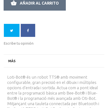
AÑADIR AL CARRITO
Escribe tu opinión
MÁS
Loti-Bot® és un robot TTS® amb moviment
configurable, gran precisió en el dibuix i múltiples
opcions d'entrada i sortida. Actua com a pont ideal
entre la programació bàsica amb Bee-Bot® i Blue-
Bot® i la programació més avançada amb Oti-Bot.
Mitjançant una tauleta connectada per Bluetooth i