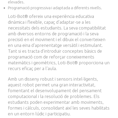
elevades.
Programació progressiva i adaptada a diferents nivells.
Loti-Bot® ofereix una experiència educativa
dinàmica i flexible, capaç d’adaptar-se a les
necessitats dels estudiants. La seva compatibilitat
amb diversos entorns de programació i la seva
precisió en el moviment i el dibuix el converteixen
en una eina d'aprenentatge versàtil i estimulant.
Tant si es tracta d’introduir conceptes bàsics de
programació com de reforçar coneixements
matemàtics i geomètrics, Loti-Bot® proporciona un
recurs eficaç per a l’aula.
Amb un disseny robust i sensors intel·ligents,
aquest robot permet una gran interactivitat,
fomentant el desenvolupament del pensament
computacional i la resolució de problemes. Els
estudiants poden experimentar amb moviments,
formes i càlculs, consolidant així les seves habilitats
en un entorn lúdic i participatiu.