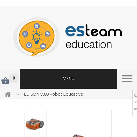
0
MENU
>
EDISON v3.0 Robot Educativo
C
c
no