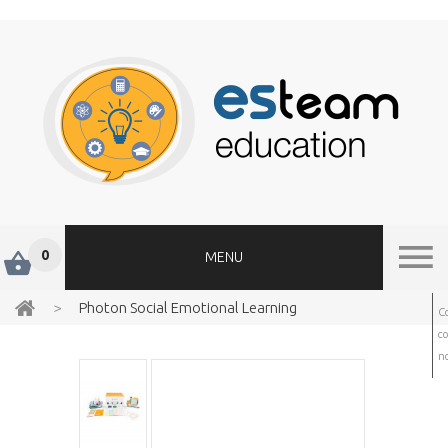
0
MENU
>
Photon Social Emotional Learning
C
c
no