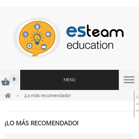
0
MENU
>
¡Lo más recomendado!
C
c
no
¡LO MÁS RECOMENDADO!