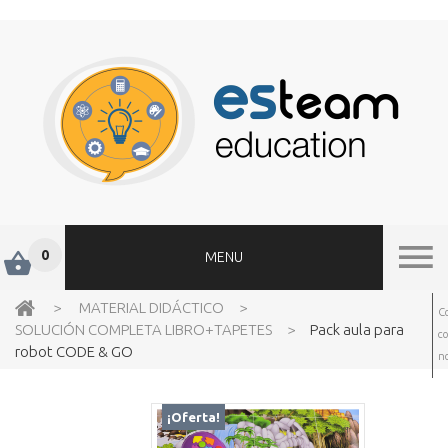
0
MENU
>
MATERIAL DIDÁCTICO
>
C
SOLUCIÓN COMPLETA LIBRO+TAPETES
>
Pack aula para
c
robot CODE & GO
no
¡Oferta!