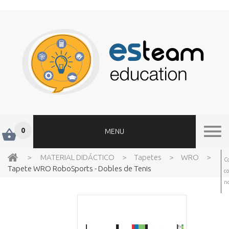
0
MENU
>
MATERIAL DIDÁCTICO
>
Tapetes
>
WRO
>
C
Tapete WRO RoboSports - Dobles de Tenis
c
no