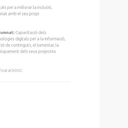
ls per a millorar la inclusió,
umnat amb el seu propi
lumnat:
Capacitació dels
ologies digitals per a la informació,
ció de continguts, el benestar, la
nvolupament dels seus projectes
icial al DOGC.