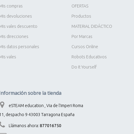
Mis compras
OFERTAS
Mis devoluciones
Productos
Mis vales descuento
MATERIAL DIDÁCTICO
Mis direcciones
Por Marcas
Mis datos personales
Cursos Online
Mis vales
Robots Educativos
Do It Yourself
Información sobre la tienda
eSTEAM education , Via de l'Imperi Roma
11, despacho 9 43003 Tarragona España
Llámanos ahora:
877016750