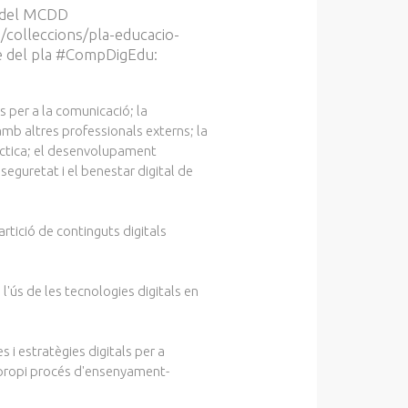
s del MCDD
/colleccions/pla-educacio-
e del pla #CompDigEdu:
s per a la comunicació; la
 amb altres professionals externs; la
ràctica; el desenvolupament
 seguretat i el benestar digital de
rtició de continguts digitals
 l'ús de les tecnologies digitals en
es i estratègies digitals per a
l propi procés d'ensenyament-