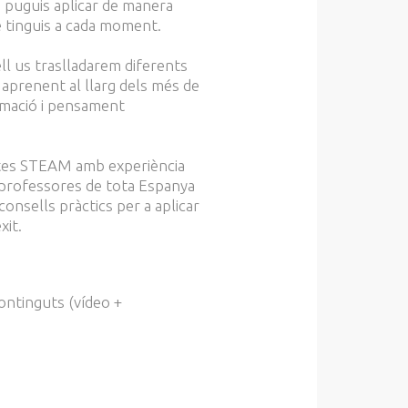
s puguis aplicar de manera
ue tinguis a cada moment.
l us traslladarem diferents
 aprenent al llarg dels més de
mació i pensament
istes STEAM amb experiència
i professores de tota Espanya
consells pràctics per a aplicar
xit.
continguts (vídeo +