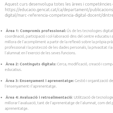
Aquest curs desenvolupa totes les àrees i competèncie
https://educacio.gencat.cat/ca/departament/publicacions
digital/marc-referencia-competencia-digital-docent/
dintr
Àrea 1: Compromís professional:
Ús de les tecnologies digital
coordinació, participació i col·laboració dins del centre educatiu i
millora de l'acompliment a partir de la reflexió sobre la pròpia p
professional i la protecció de les dades personals, la privacitat i la
l'alumnat en l'exercici de les seves funcions.
Àrea 2: Continguts digitals:
Cerca, modificació, creació i compa
educatius.
Àrea 3: Ensenyament i aprenentatge:
Gestió i organització de
l'ensenyament i l'aprenentatge.
Àrea 4: Avaluació i retroalimentació
: Utilització de tecnologi
millorar l'avaluació, tant de l'aprenentatge de l'alumnat, com de
aprenentatge.