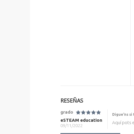
RESEÑAS
grado
Digue'ns si 
eSTEAM education
Aquí pots e
09/11/2022