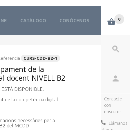
0
INE
CATÁLOGO
CONÓCENOS
eferencia
CURS-CDD-B2-1
upament de la
al docent NIVELL B2
O
ESTÀ DISPONIBLE.
Contacte
 de la competència digital
con
nosotros
macions necessàries per a
Llámanos
s B2 del MCDD
ahora: