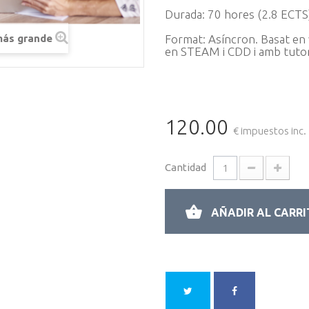
Durada: 70 hores (2.8 ECTS
más grande
Format: Asíncron. Basat en 
en STEAM i CDD i amb tutor
120.00
€ impuestos inc.
Cantidad
AÑADIR AL CARR