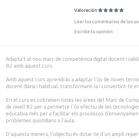
Valoración
Leer los comentarios de los usu
Escribe tu opinión
Adapta't al nou marc de competència digital docent i valida 
B2 amb aquest curs.
Amb aquest curs aprendràs a adaptar l'ús de noves tecnol
docent diària i habitual, transformant-la i convertint-te
En el curs es cobreixen totes les àrees del
Marc de Compe
de nivell B2 per a permetre l'ús efectiu de les tecnologi
educativa més per a facilitar els processos d'ensenyamen
problemes quotidians a l'aula.
D'aquesta manera, l'objectiu és dotar-te d'un ampli repert