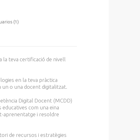
arios (
1
)
la teva certificació de nivell
ogies en la teva pràctica
 en un o una docent
digitalitzat
.
tència Digital Docent (MCDD)
es educatives com una eina
t-aprenentatge i resoldre
ori de recursos i estratègies