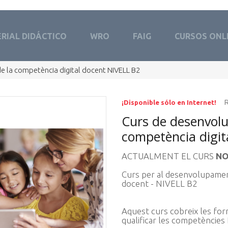
RIAL DIDÁCTICO
WRO
FAIG
CURSOS ONL
 la competència digital docent NIVELL B2
R
¡Disponible sólo en Internet!
Curs de desenvol
competència digit
ACTUALMENT EL CURS
N
Curs per al desenvolupament
docent - NIVELL B2
Aquest curs cobreix les for
qualificar les competèncie