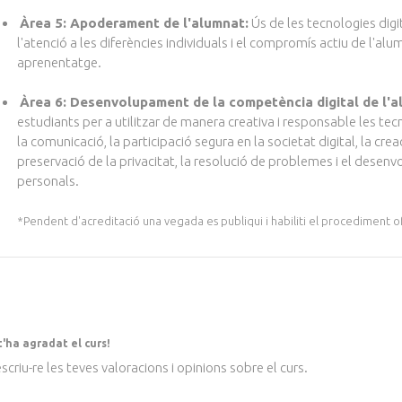
Àrea 5: Apoderament de l'alumnat:
Ús de les tecnologies digita
l'atenció a les diferències individuals i el compromís actiu de l'al
aprenentatge.
Àrea 6: Desenvolupament de la competència digital de l'a
estudiants per a utilitzar de manera creativa i responsable les tecn
la comunicació, la participació segura en la societat digital, la crea
preservació de la privacitat, la resolució de problemes i el dese
personals.
*Pendent d'acreditació una vegada es publiqui i habiliti el procediment of
t'ha agradat el curs!
scriu-re les teves valoracions i opinions sobre el curs.