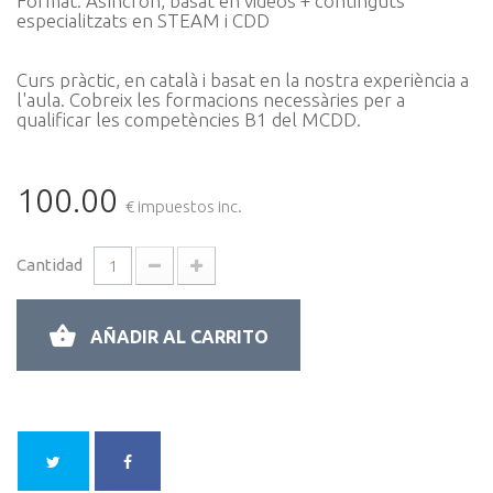
Format: Asíncron, basat en videos + continguts
especialitzats en STEAM i CDD
Curs pràctic, en català i basat en la nostra experiència a
l'aula. C
obreix les formacions necessàries per a
qualificar les competències B1 del MCDD
.
100.00
€ impuestos inc.
Cantidad
AÑADIR AL CARRITO