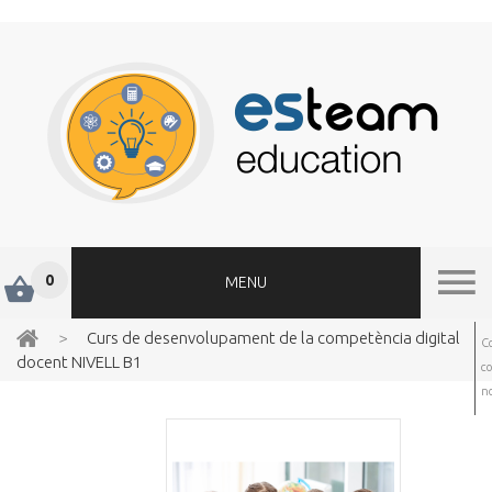
0
MENU
>
Curs de desenvolupament de la competència digital
C
docent NIVELL B1
c
no