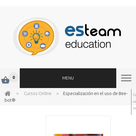
0
MENU
>
Cursos Online
>
Especialización en el uso de Bee-
C
bot®
c
no