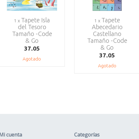
Tapete Isla
Tapete
1 x
1 x
del Tesoro
Abecedario
Tamaño -Code
Castellano
& Go
Tamaño -Code
& Go
37.05
37.05
Agotado
Agotado
Mi cuenta
Categorías