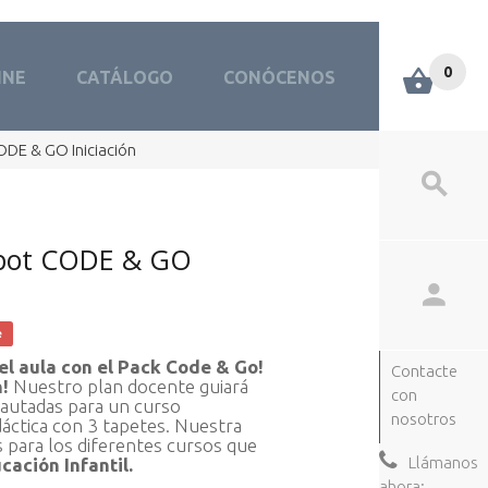
0
INE
CATÁLOGO
CONÓCENOS
ODE & GO Iniciación
obot CODE & GO
e
 el aula con el Pack Code & Go!
Contacte
n!
Nuestro plan docente guiará
con
pautadas para un curso
nosotros
dáctica con 3 tapetes. Nuestra
 para los diferentes cursos que
Llámanos
cación Infantil.
ahora: