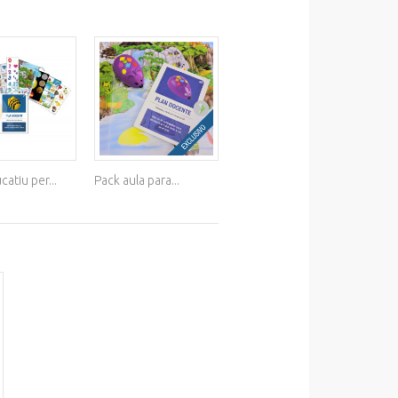
atiu per...
Pack aula para...
PACK
Pac
MULTIDEPORTE...