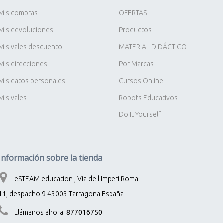
Mis compras
OFERTAS
Mis devoluciones
Productos
Mis vales descuento
MATERIAL DIDÁCTICO
Mis direcciones
Por Marcas
Mis datos personales
Cursos Online
Mis vales
Robots Educativos
Do It Yourself
Información sobre la tienda
eSTEAM education , Via de l'Imperi Roma
11, despacho 9 43003 Tarragona España
Llámanos ahora:
877016750