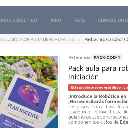
RIAL DIDÁCTICO
WRO
FAIG
CURSOS ONL
SOLUCIÓN COMPLETA LIBRO+TAPETES
>
Pack aula para robot C
Referencia
PACK-COD-1
Pack aula para r
Iniciación
Este producto ya no está disponibl
¡Introduce la Robótica en
¡No necesitarás formació
tus pasos. Con actividades 
académico, incluye 1 guia di
guía introduce concreciones
componen los ciclos de
Edu